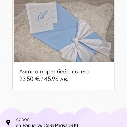
Лятно порт бебе, синьо
/
23.50 €
45.96 лв.
Адрес:
гр. Варна, ул. Сава Радулов 19